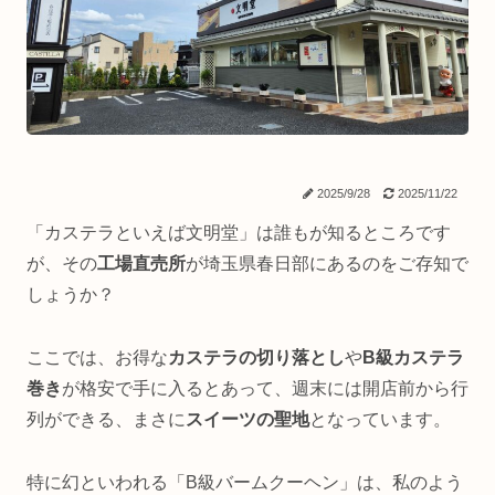
2025/9/28
2025/11/22
「カステラといえば文明堂」は誰もが知るところです
が、その
工場直売所
が埼玉県春日部にあるのをご存知で
しょうか？
ここでは、お得な
カステラの切り落とし
や
B級カステラ
巻き
が格安で手に入るとあって、週末には開店前から行
列ができる、まさに
スイーツの聖地
となっています。
特に幻といわれる「B級バームクーヘン」は、私のよう