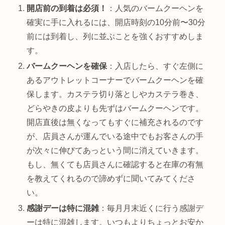
開店前の到着は必須！
：人気のバームクーヘンを
確実に手に入れるには、開店時刻の10分前〜30分
前には到着し、列に並ぶことを強くおすすめしま
す。
バームクーヘンを確保
：入店したら、すぐ左側に
あるアウトレットコーナーでバームクーヘンを確
保します。カステラ切り落としやカステラ巻き、
どらやきの皮よりも先ずはバームクーヘンです。
開店直後は無くなってもすぐに補充されるのです
が、店員さんが運んでいる途中でもお客さんの手
が次々に伸びてあっという間に消えていきます。
もし、無くても店員さんに確認すると在庫の有無
を教えてくれるので諦めずに聞いてみてくださ
い。
感謝デーは特に混雑
：毎月月末近くに行う感謝デ
ーは特に混雑します。いつもよりちょっとお安か