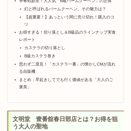
争奪戦必至！大人気「B級バームクーヘン」の正体
幻と呼ばれるバームクーヘン、その魅力は？
【超重要！】あっという間に売り切れ！購入のコ
ツ
お得すぎる！切り落とし＆B級品のラインナップ実食
レポート
カステラの切り落とし
B級カステラ巻き
思わず二度見！「カステラ一番」の懐かしCMが流れ
る自販機
まとめ：早起きしてでも行く価値がある「大人のご
褒美」
文明堂 壹番舘春日部店とは？お得を狙
う大人の聖地